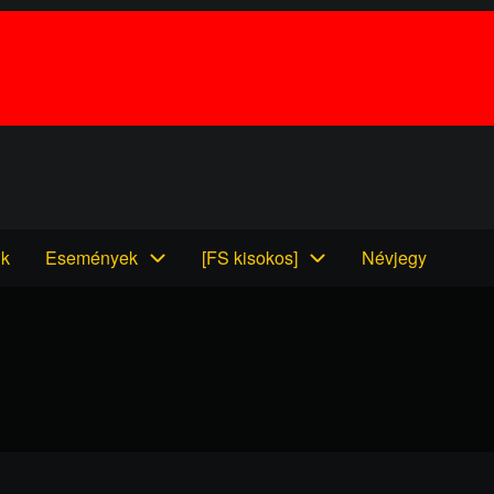
nk
Események
[FS kisokos]
Névjegy