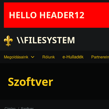
Ugrás
a
HELLO HEADER12
tartalomra
User
\\FILESYSTEM
account
e-Hulladék
Megoldásaink
Rólunk
Partnerei
Main
menu
navigation
Szoftver
Címlap
Szoftver