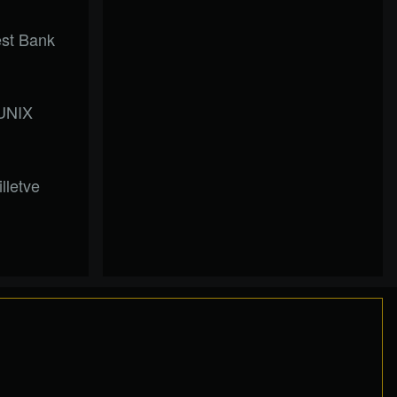
est Bank
 UNIX
lletve