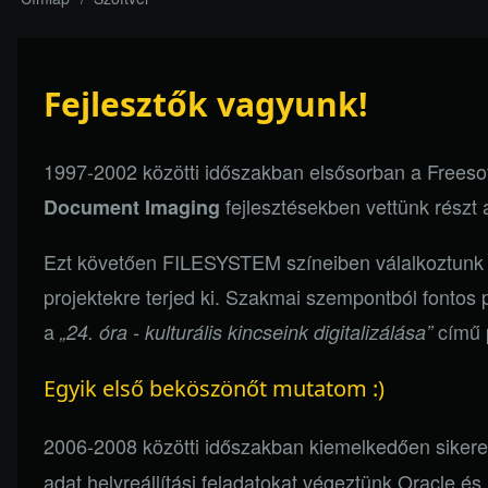
Morzsa
Fejlesztők vagyunk!
1997-2002 közötti időszakban elsősorban a Freesof
fejlesztésekben vettünk rész
Document Imaging
Ezt követően
FILESYSTEM
színeiben válalkoztunk
projektekre terjed ki. Szakmai szempontból fonto
a
című p
„24. óra - kulturális kincseink digitalizálása”
Egyik első beköszönőt mutatom :)
2006-2008 közötti időszakban kiemelkedően sikere
adat helyreállítási feladatokat végeztünk Oracle és