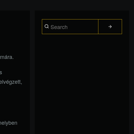
Search
ámára.
s
lvégzett,
melyben