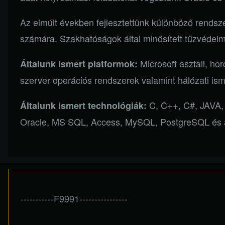
Az elmúlt években fejlesztettünk különböző rendsz
számára. Szakhatóságok által minősített tűzvédelmi
Microsoft asztali, ho
Általunk ismert platformok:
szerver operációs rendszerek valamint hálózati ism
C, C++, C#, JAVA, 
Általunk ismert technológiák:
Oracle, MS SQL, Access, MySQL, PostgreSQL és a
-----------F9991----------------