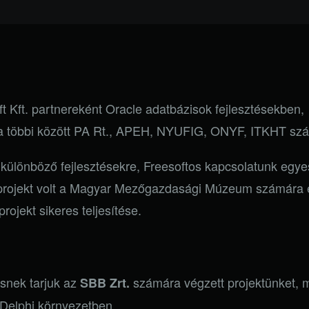
t Kft. partnereként
Oracle
adatbázisok fejlesztésekben,
t a többi között PA Rt., APEH, NYUFIG, ONYF, ITKHT sz
 különböző fejlesztésekre, Freesoftos kapcsolatunk egye
s projekt volt a Magyar Mezőgazdasági Múzeum számára e
rojekt sikeres teljesítése.
snek tarjuk az
számára végzett projektünket, 
SBB Zrt.
 Delphi környezetben.