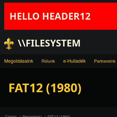
Ugrás
a
HELLO HEADER12
tartalomra
User
\\FILESYSTEM
account
Megoldásaink
e-Hulladék
Rólunk
Partnereink
Main
menu
navigation
FAT12 (1980)
Címlap
filesystems/
FAT12 (1980)