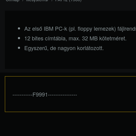
Morzsa
Az első IBM PC-k (pl. floppy lemezek) fájlrend
12 bites címtábla, max. 32 MB kötetméret.
Egyszerű, de nagyon korlátozott.
-----------F9991----------------